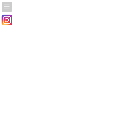
コ
ナ
ン
ビ
テ
ゲ
ン
ー
ツ
シ
へ
ョ
ス
ン
キ
に
ッ
移
プ
動
SUZUKI-GT250